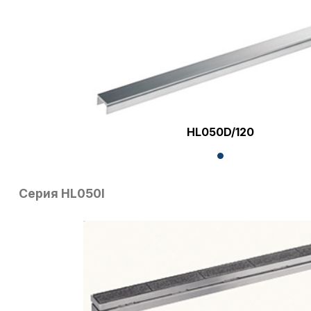
HL050D/120
Серия HL050I