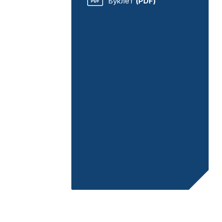
Буклет
(PDF)