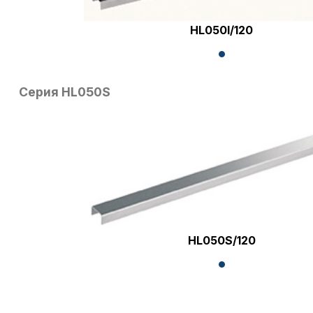
HL050I/120
Серия HL050S
HL050S/120