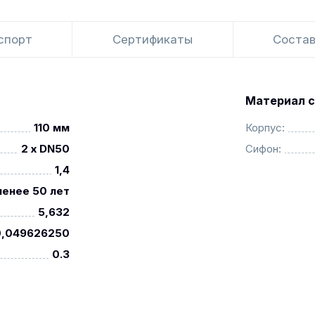
спорт
Сертификаты
Состав
Материал с
110 мм
Корпус:
2 x DN50
Сифон:
1,4
менее 50 лет
5,632
0,049626250
0.3