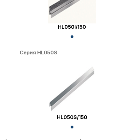
HL050I/150
Серия HL050S
HL050S/150