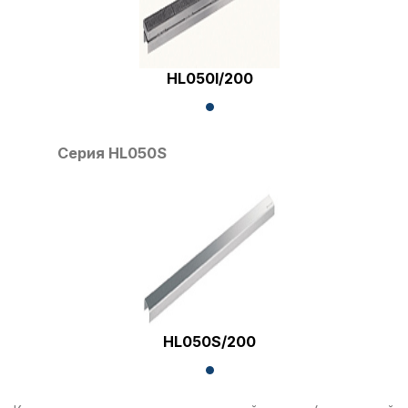
HL050I/200
Серия HL050S
HL050S/200