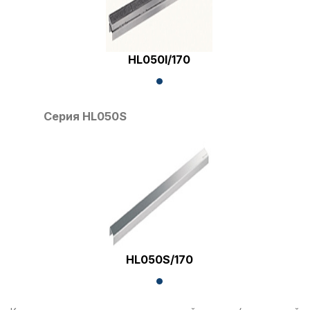
HL050I/170
Серия HL050S
HL050S/170