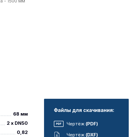
а - 1500 мм
Файлы для скачивания:
68 мм
2 x DN50
Чертёж
(PDF)
0,82
Чертёж
(DXF)