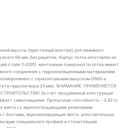
нной высоты (пристенный монтаж) для линейного
 всего 68 мм, без решётки. Корпус лотка изготовлен из
й стали (1.4301), монтажные поверхности лотка имеют
жного соединения с гидроизоляционными материалами.
(полипропилен) с горизонтальным выпуском DN50 и
ысота гидрозатвора 24 мм). ВНИМАНИЕ: ПРИМЕНЯЕТСЯ
РОИТЕЛЬСТВА! За счёт продуманной конструкции
ффект самоочищения. Пропускная способность - 0,82 л/
ых винта со звукопоглощающими резиновыми
а с болтами, звукоизолирующая лента, уплотнительная
фиксации специального профиля и строительная