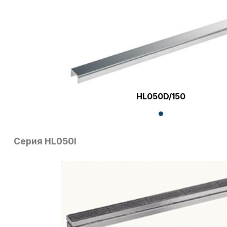
HL050D/150
Серия HL050I