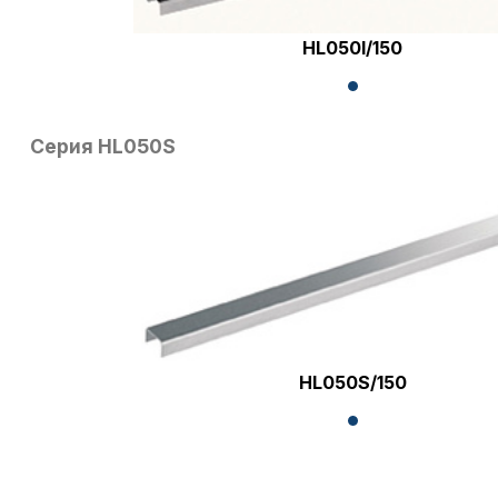
HL050I/150
Серия HL050S
HL050S/150