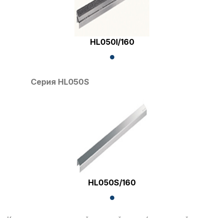
HL050I/160
Серия HL050S
HL050S/160