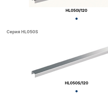
HL050I/120
Серия HL050S
HL050S/120