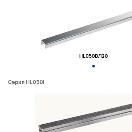
HL050D/120
Серия HL050I