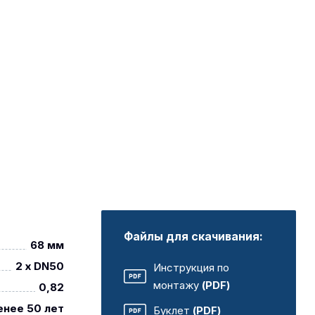
Файлы для скачивания:
68 мм
2 x DN50
Инструкция по
монтажу
(PDF)
0,82
енее 50 лет
Буклет
(PDF)