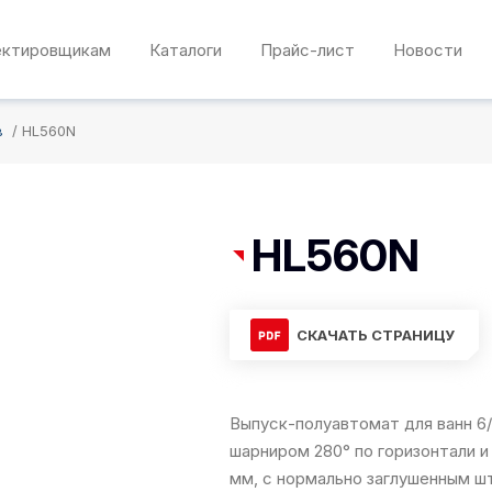
ектировщикам
Каталоги
Прайс-лист
Новости
в
HL560N
HL560N
СКАЧАТЬ СТРАНИЦУ
Выпуск-полуавтомат для ванн 6
шарниром 280° по горизонтали и
мм, с нормально заглушенным ш