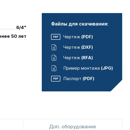
Файлы для скачивания:
6/4"
енее 50 лет
Чертеж
(PDF)
Чертеж
(DXF)
Чертеж
(RFA)
Пример монтажа
(JPG)
Паспорт
(PDF)
Доп. оборудование