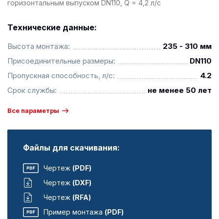
горизонтальным выпуском DN110, Q = 4,2 л/с
Технические данные:
Высота монтажа:
235 - 310 мм
Присоединительные размеры:
DN110
Пропускная способность, л/с:
4.2
Срок службы:
не менее 50 лет
Все параметры
Файлы для скачивания:
Чертеж
(PDF)
Чертеж
(DXF)
Чертеж
(RFA)
Пример монтажа
(PDF)