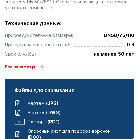
выпуском DN 50/75/110. Строительная защита во время
монтажа в комплекте.
Технические данные:
Присоединительные размеры:
DN50/75/110
Пропускная способность, л/с:
0.9
Срок службы:
не менее 50 лет
Все параметры
Файлы для скачивания:
Чертеж
(JPG)
Чертеж
(DWG)
Паспорт
(PDF)
Опросный лист для подбора воронок
(DOC)