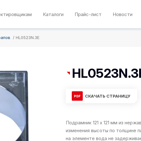
ектировщикам
Каталоги
Прайс-лист
Новости
рапов
HL0523N.3E
HL0523N.3
СКАЧАТЬ СТРАНИЦУ
Подрамник 121 х 121 мм из нер
изменения высоты по толщине пл
на элементе вода не задержива