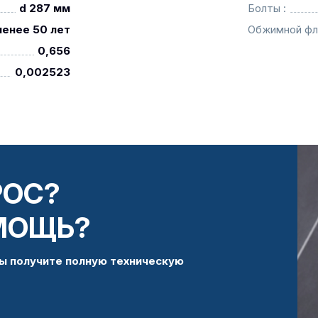
d 287 мм
Болты :
менее 50 лет
Обжимной фл
0,656
0,002523
РОС?
МОЩЬ?
ы получите полную техническую