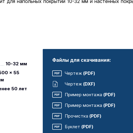
т для напольных покрытий 10-32 мм и настенных покры
Файлы для скачивания:
10-32 мм
500 x 55
Чертеж
(PDF)
мм
Чертеж
(DXF)
енее 50 лет
Пример монтажа
(PDF)
Пример монтажа
(PDF)
Прочистка
(PDF)
Буклет
(PDF)