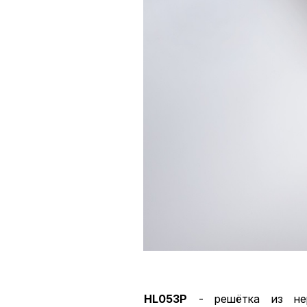
HL053P
- решётка из нер