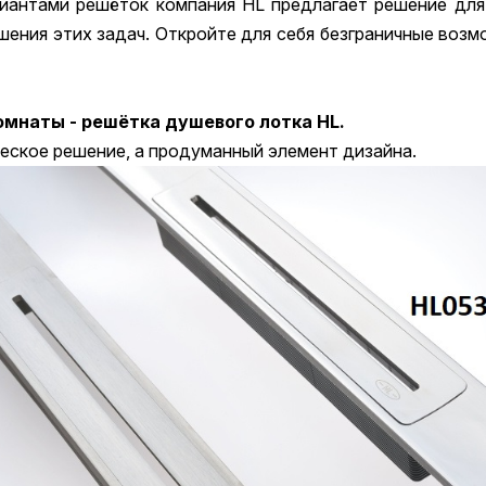
риантами решёток компания HL предлагает решение для
шения этих задач. Откройте для себя безграничные воз
омнаты - решётка душевого лотка HL.
еское решение, а продуманный элемент дизайна.