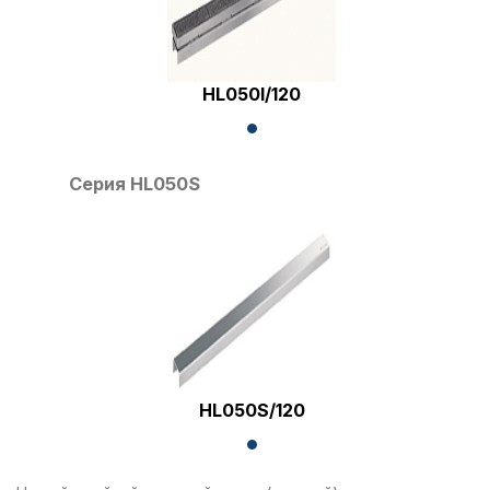
HL050I/120
Серия HL050S
HL050S/120