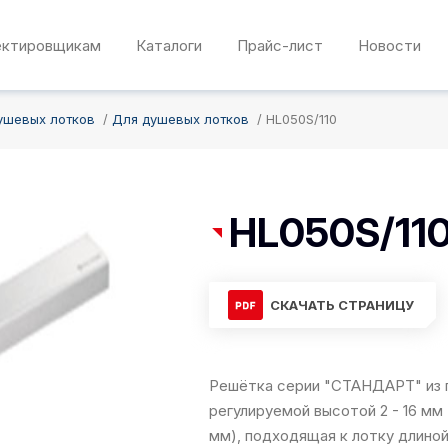
ектировщикам
Каталоги
Прайс-лист
Новости
ушевых лотков
Для душевых лотков
HL050S/110
HL050S/11
СКАЧАТЬ СТРАНИЦУ
Решётка серии "СТАНДАРТ" из п
регулируемой высотой 2 - 16 мм
мм), подходящая к лотку длиной 