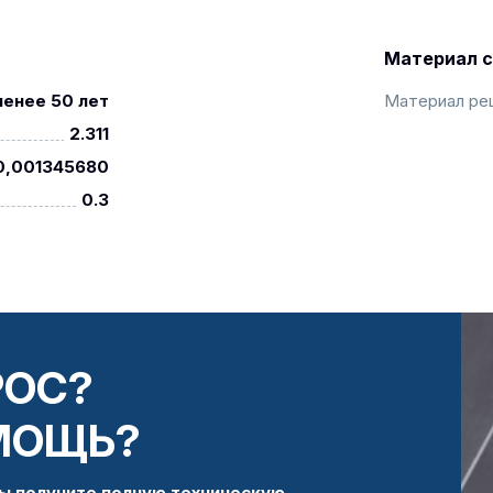
Материал с
менее 50 лет
Материал ре
2.311
0,001345680
0.3
РОС?
МОЩЬ?
ы получите полную техническую